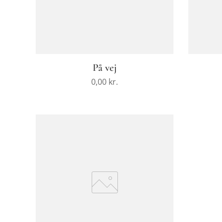
På vej
0,00
kr.