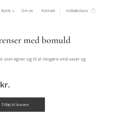
Butik
Om os
Kontakt
Indkøbskurv
erenser med bomuld
r som egner sig til at rengøre små vaser og
kr.
Tilføj til kurven