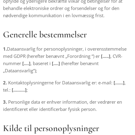
opfylde og yderligere bekræfte vilkår og betingelser for at
behandle elektroniske ordrer og forsendelser og for den
nødvendige kommunikation i en lovmæssig frist.
Generelle bestemmelser
1.
Dataansvarlig for personoplysninger, i overensstemmelse
med GDPR (herefter benævnt „Forordning “) er
[…..]
, CVR-
nummer
[….]
, baseret i
[….]
(herefter benævnt
„Dataansvarlig“);
2.
Kontaktoplysningerne for Dataansvarlig er: e-mail:
[……]
,
tel.:
[………]
;
3.
Personlige data er enhver information, der vedrører en
identificeret eller identificerbar fysisk person.
Kilde til personoplysninger